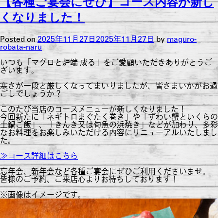
【各種ご宴会にぜひ】コース内容が新し
くなりました！
Posted on
2025年11月27日
2025年11月27日
by
maguro-
robata-naru
いつも「マグロと炉端 成る」をご愛顧いただきありがとうご
ざいます。
寒さが一段と厳しくなってまいりましたが、皆さまいかがお過
ごしでしょうか？
このたび当店のコースメニューが新しくなりました！
今回新たに「ネギトロまぐたく巻き」や「ずわい蟹といくらの
土鍋ご飯」、「きんき又は旬魚の浜焼き」などが加わり、多彩
なお料理をお楽しみいただける内容にリニューアルいたしまし
た。
≫コース詳細はこちら
忘年会、新年会など各種ご宴会にぜひご利用くださいませ。
皆様のご予約、ご来店心よりお待ちしております！
※画像はイメージです。