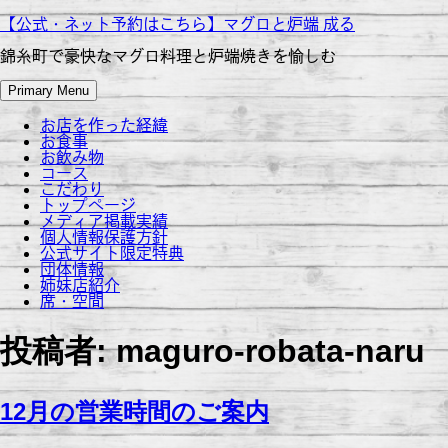
Skip
【公式・ネット予約はこちら】マグロと炉端 成る
to
content
錦糸町で豪快なマグロ料理と炉端焼きを愉しむ
Primary Menu
お店を作った経緯
お食事
お飲み物
コース
こだわり
トップページ
メディア掲載実績
個人情報保護方針
公式サイト限定特典
団体情報
姉妹店紹介
席・空間
投稿者:
maguro-robata-naru
12月の営業時間のご案内