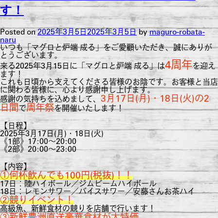
す！
Posted on
2025年3月5日
2025年3月5日
by
maguro-robata-
naru
いつも「マグロと炉端 成る」をご愛顧いただき、誠にありが
とうございます。
4周年
来る2025年3月15日に「マグロと炉端 成る」は
を迎え
ます！
これも日頃から支えてくださる皆様のお陰です。お客様と当店
に関わる皆様に、心より感謝申し上げます。
3月17日(月)・18日(火)の2
感謝の気持ちを込めまして、
日間
周年祭
で
を開催いたします！
【日程】
2025年3月17日(月)・18日(火)
《1部》17:00～20:00
《2部》20:00～23:00
【内容】
①何杯飲んでも100円(税抜)！！
17日：陸ハイボール／ジムビームハイボール
18日：レモンサワー／バイスサワー／安藤さんお茶ハイ
②競りイベント！
高級魚、新鮮食材の競りを店舗で行います！
③新鮮豊洲直送豪華食材が大特価