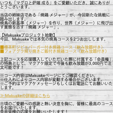
いつも「マグロと炉端 成る」をご愛顧いただき、誠にありが
とうございます。
当店の姉妹店である「焼鶏 メジャー」が、今回新たな挑戦に
踏み出します。
焼鳥の新基準（メジャー）を作り、世界（メジャー）に飛び出
す業態を志す「焼鶏 メジャー」。
【Makuakeプロジェクト始動】
今回、Makuakeでは本気の焼鳥コースを2つお出しします。
■標茶町ジビエバーガー付き焼鶏コース（飲み放題付き）
■フォアグラ照り焼きご飯付き焼鶏コース（飲み放題付き）
上記コースを応援購入していただいた際に付属する「会員権」
の特典として、マクアケ限定で今後も飲み放題が3,000円で注
文可能です！
※コース内容はMakuakeページにてご確認ください。
※仕入れによりコース内容が変動する場合がございます。
※ご予約はマクアケメッセージもしくはお電話にてお願いいた
します。
≫ Makuakeの詳細はこちら
日頃のご愛顧への感謝と熱い決意を胸に、皆様に最高のコース
をお届けいたします。
是非皆様の応援をお願いいたします！