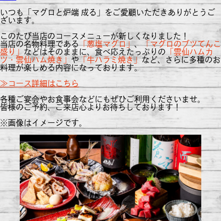
いつも「マグロと炉端 成る」をご愛顧いただきありがとうご
ざいます。
このたび当店のコースメニューが新しくなりました！
当店の名物料理である
「葱塩マグロ」
、
「マグロのブツてんこ
盛り」
などはそのままに、食べ応えたっぷりの
「雲仙ハムカ
ツ・雲仙ハム焼き」
や
「牛ハラミ焼き」
など、さらに多種のお
料理が楽しめる内容になっております。
≫コース詳細はこちら
各種ご宴会やお食事会などにもぜひご利用くださいませ。
皆様のご予約、ご来店心よりお待ちしております！
※画像はイメージです。