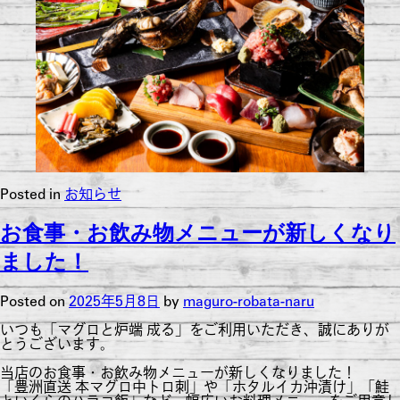
Posted in
お知らせ
お食事・お飲み物メニューが新しくなり
ました！
Posted on
2025年5月8日
by
maguro-robata-naru
いつも「マグロと炉端 成る」をご利用いただき、誠にありが
とうございます。
当店のお食事・お飲み物メニューが新しくなりました！
「豊洲直送 本マグロ中トロ刺」や「ホタルイカ沖漬け」「鮭